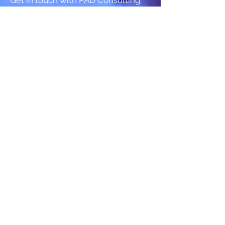
Get in touch with PAD Consulting
today to understand how you can
improve your sales network and
boost your revenues
Contact a PAD Expert
The Channel Sales Experts
Our Solutions
Construire sa stratégie de vente indirecte
Lancer sa stratégie de vente indirecte
Evaluer sa stratégie et ses opérations
​Cartographier ses partenaires
Optimiser sa stratégie